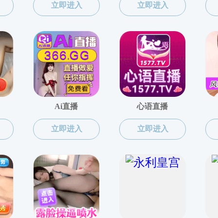
2.面试时间暂定于6月初（具体时间关注群内通知）。面试内容包括
ppt），具体安排根据实际情况调整，另行通知。
党员服务中心换届竞选报名
2025党服换届竞选询群